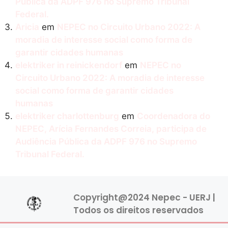
Pública da ADPF 976 no Supremo Tribunal
Federal.
Aricia
em
NEPEC no Circuito Urbano 2022: A
moradia de interesse social como forma de
garantir cidades humanas
elektriker in reinickendorf
em
NEPEC no
Circuito Urbano 2022: A moradia de interesse
social como forma de garantir cidades
humanas
elektriker charlottenburg
em
Coordenadora do
NEPEC, Arícia Fernandes Correia, participa de
Audiência Pública da ADPF 976 no Supremo
Tribunal Federal.
Copyright@2024 Nepec - UERJ |
Todos os direitos reservados