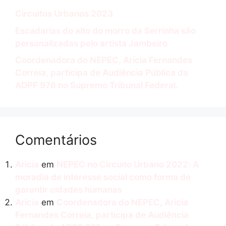
Circuitos Urbanos 2023
Escadarias do alto do morro da Serrinha são
personalizadas pelo artista Jambeiro
Coordenadora do NEPEC, Arícia Fernandes
Correia, participa de Audiência Pública da
ADPF 976 no Supremo Tribunal Federal.
Comentários
Aricia
em
NEPEC no Circuito Urbano 2022: A
moradia de interesse social como forma de
garantir cidades humanas
Aricia
em
Coordenadora do NEPEC, Arícia
Fernandes Correia, participa de Audiência