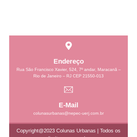
Endereço
Rua São Francisco Xavier, 524, 7º andar, Maracanã –
Rio de Janeiro – RJ CEP 21550-013
E-Mail
colunasurbanas@nepec-uerj.com.br
Copyright@2023 Colunas Urbanas | Todos os