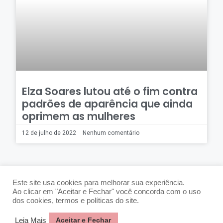
Elza Soares lutou até o fim contra
padrões de aparência que ainda
oprimem as mulheres
12 de julho de 2022
Nenhum comentário
1
2
3
Este site usa cookies para melhorar sua experiência.
Ao clicar em "Aceitar e Fechar" você concorda com o uso
dos cookies, termos e políticas do site.
Copyright@2024 Nepec - UERJ |
Aceitar e Fechar
Leia Mais